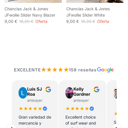
Chanclas Jack & Jones
Chanclas Jack & Jones
JFwollie Slider Navy Blazer
JFwollie Slider White
9,00 €
18,00 €
Oferta
9,00 €
18,00 €
Oferta
★★★★★
EXCELENTE
159 reseñas
Luis SJ
Kelly
Edi
Roa
Gardner
Ala
Gó
anteayer
anteayer
hace
★★★★★
★★★★★
★★
Gran variedad de
Excellent choice
Sergio 
mercancía y
of surf wear and