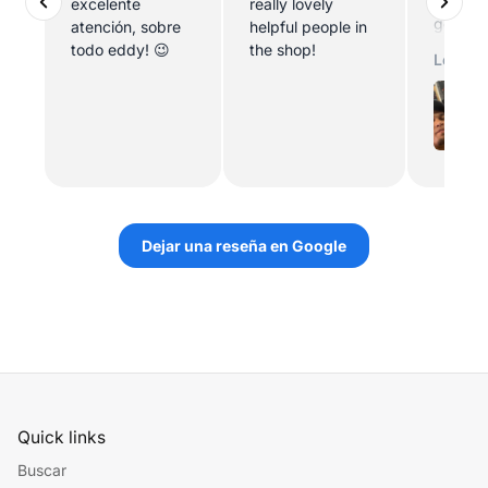
dos pe
excelente
really lovely
geniale
atención, sobre
helpful people in
amables
todo eddy! 😉
the shop!
Leer m
quieren 
tablas 
lo pued
Dejar una reseña en Google
Quick links
Buscar