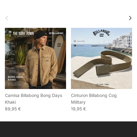
Anterior
Sigu
Camisa Billabong Bong Days
Cinturon Billabong Cog
Khaki
Military
89,95 €
19,95 €