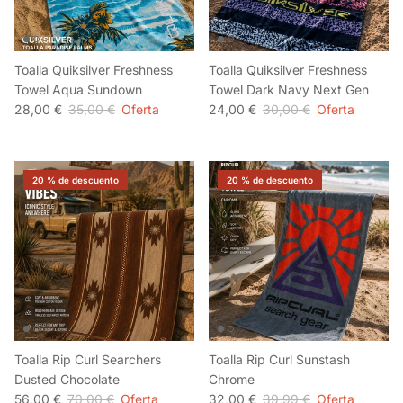
Toalla Quiksilver Freshness
Toalla Quiksilver Freshness
Towel Aqua Sundown
Towel Dark Navy Next Gen
28,00 €
35,00 €
Oferta
24,00 €
30,00 €
Oferta
20 % de descuento
20 % de descuento
Toalla Rip Curl Searchers
Toalla Rip Curl Sunstash
Dusted Chocolate
Chrome
56,00 €
70,00 €
Oferta
32,00 €
39,99 €
Oferta