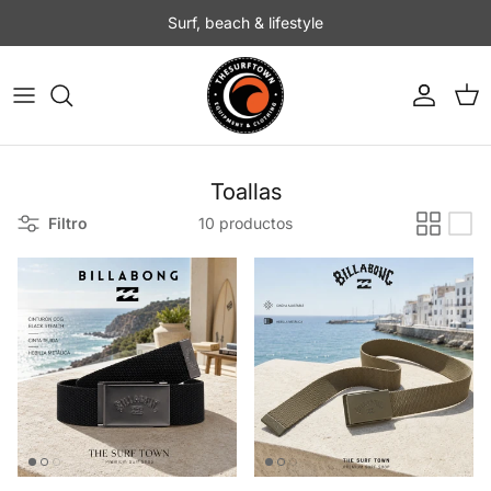
Ir al contenido
Surf, beach & lifestyle
Cuenta
Carr
Toallas
Filtro
10 productos