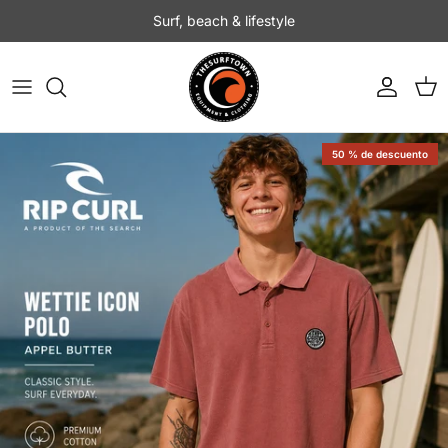
Ir al contenido
Surf, beach & lifestyle
Cuenta
Carr
50 % de descuento