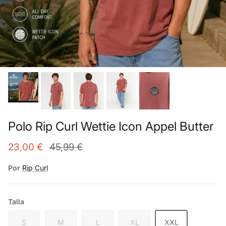
Polo Rip Curl Wettie Icon Appel Butter
23,00 €
45,99 €
Por
Rip Curl
Talla
S
M
L
XL
XXL