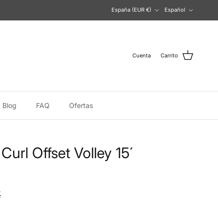
País/Región
Idioma
España (EUR €)
Español
Cuenta
Carrito
Blog
FAQ
Ofertas
Curl Offset Volley 15´
€