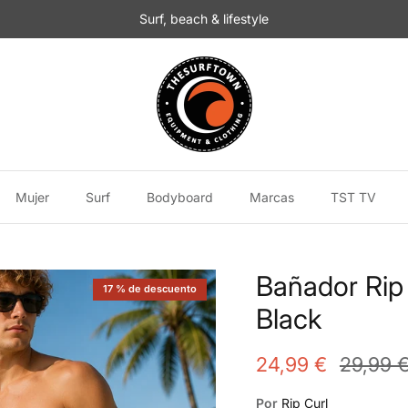
Surf, beach & lifestyle
Mujer
Surf
Bodyboard
Marcas
TST TV
Bañador Rip 
17 % de descuento
Black
24,99 €
29,99 
Por
Rip Curl