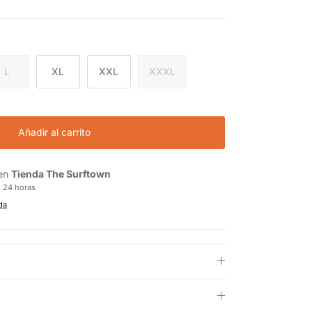
L
XL
XXL
XXXL
Añadir al carrito
 en
Tienda The Surftown
n 24 horas
da