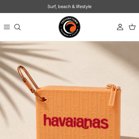
Ir al contenido
Surf, beach & lifestyle
Cuenta
Carr