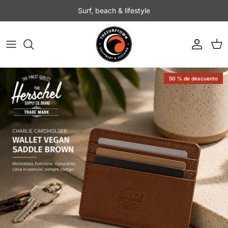
Ir al contenido
Surf, beach & lifestyle
Cuenta
Carr
50 % de descuento